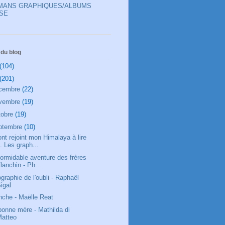
OMANS GRAPHIQUES/ALBUMS
SE
du blog
(104)
(201)
cembre
(22)
vembre
(19)
tobre
(19)
ptembre
(10)
 ont rejoint mon Himalaya à lire
. Les graph...
formidable aventure des frères
lanchin - Ph...
graphie de l'oubli - Raphaël
igal
nche - Maëlle Reat
bonne mère - Mathilda di
Matteo