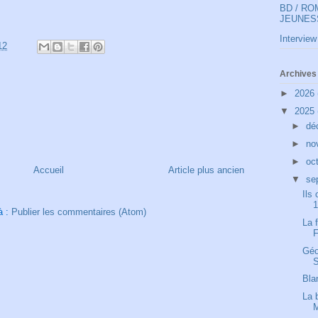
BD / R
JEUNES
Interview
12
Archives 
►
2026
▼
2025
►
dé
►
no
►
oc
Accueil
Article plus ancien
▼
se
Ils
1
à :
Publier les commentaires (Atom)
La 
F
Géo
S
Bla
La 