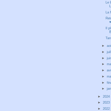
Le 
La 
Ret
Il 
Tan
►
ao
►
jui
►
ju
►
ma
►
avr
►
ma
►
fév
►
ja
►
2024
►
2023
►
2022