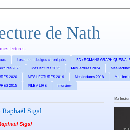
lecture de Nath
r mes lectures.
eurs
Les auteurs belges chroniqués
BD / ROMANS GRAPHIQUES/A
lectures 2026
Mes lectures 2025
Mes lectures 2024
Mes lecture
URES 2020
MES LECTURES 2019
Mes lectures 2018
Mes lectu
URES 2015
PILE A LIRE
Interview
Ma lectur
- Raphaël Sigal
Raphaël Sigal