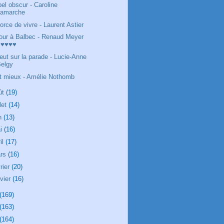
bel obscur - Caroline
Lamarche
force de vivre - Laurent Astier
our à Balbec - Renaud Meyer
♥♥♥♥♥
pleut sur la parade - Lucie-Anne
Belgy
t mieux - Amélie Nothomb
ût
(19)
llet
(14)
in
(13)
i
(16)
il
(17)
rs
(16)
rier
(20)
nvier
(16)
(169)
(163)
(164)