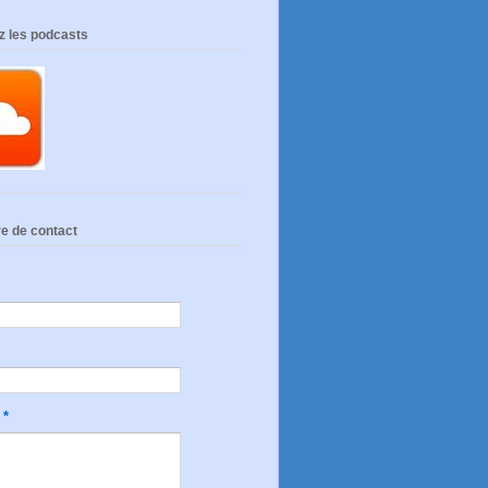
z les podcasts
e de contact
e
*