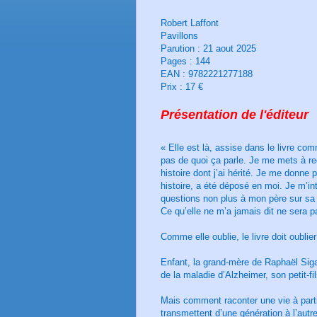
Robert Laffont
Pavillons
Parution : 21 aout 2025
Pages : 144
EAN : 9782221277188
Prix : 17 €
Présentation de l'éditeur
« Elle est là, assise dans le livre co
pas de quoi ça parle. Je me mets à r
histoire dont j’ai hérité. Je me donne p
histoire, a été déposé en moi. Je m’i
questions non plus à mon père sur sa 
Ce qu’elle ne m’a jamais dit ne sera pa
Comme elle oublie, le livre doit oublier
Enfant, la grand-mère de Raphaël Sigal 
de la maladie d’Alzheimer, son petit-fil
Mais comment raconter une vie à partir
transmettent d’une génération à l’autr