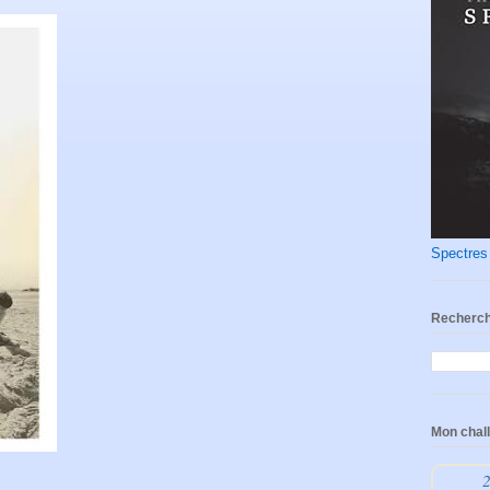
Spectres
Recherch
Mon chal
2