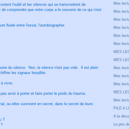
Mes lect
ontent l'oubli et les silences qui se transmettent de
t de comprendre que notre corps a le souvenir de ce qui n'est
Mes lect
Mes lect
ure fluide entre l'essai, l'autobiographie.
Mes lect
Mes lect
Mes lect
MES LE
MES LE
oire du silence. Non, le silence n'est pas vide. Il est plein
Mes lect
chiffrer les signaux brouillés.
Mes lect
 à vivre.
Mes lect
MES LE
 pas avoir à porter et faire porter le poids du trauma.
Mes lect
l, ou elles survivent en secret, dans le secret de leurs
PILE A L
A la déco
u ?
Le prix d
 ?