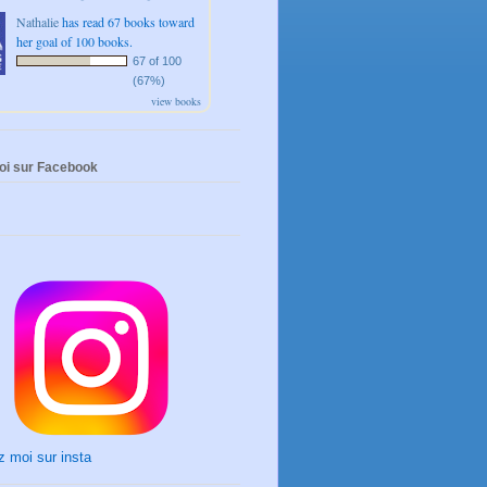
Nathalie
has read 67 books toward
her goal of 100 books.
67 of 100
(67%)
view books
oi sur Facebook
 moi sur insta